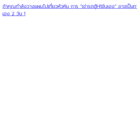
ถ้าคุณกำลังวางแผนไปเที่ยวหัวหิน การ “เช่ารถตู้H1ขับเอง” อาจเป็นทา
เอง 2 วัน 1