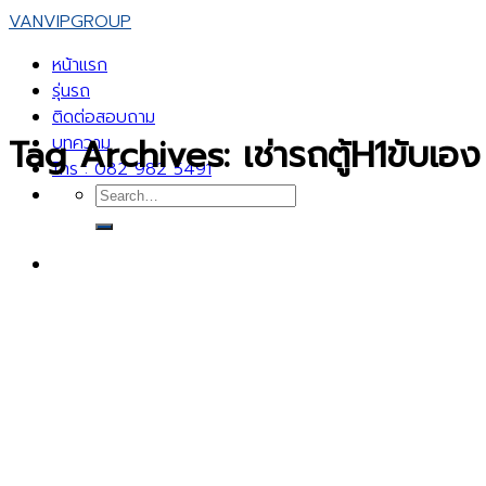
Skip
VANVIPGROUP
to
หน้าแรก
content
รุ่นรถ
ติดต่อสอบถาม
Tag Archives:
เช่ารถตู้H1ขับเอง
บทความ
โทร : 082 982 5491
Search
for: