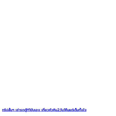
ทริปสั้นๆ เช่ารถตู้H1ขับเอง เที่ยวหัวหิน2วัน1คืนแต่เต็มทั้งใจ