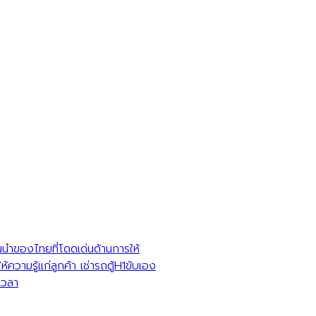
นนำของไทยที่โดดเด่นด้านการให้
วามรู้แก่ลูกค้า เช่ารถตู้H1ขับเอง
เวลา